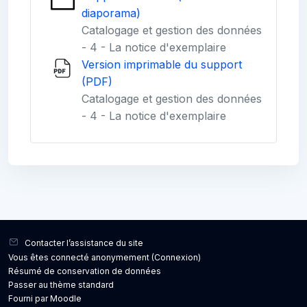
diaporama)
Catalogage et gestion des données
- 4 - La notice d'exemplaire
Version imprimable du support
(PDF)
Catalogage et gestion des données
- 4 - La notice d'exemplaire
Blocs
Blocs
Contacter l’assistance du site
Vous êtes connecté anonymement (
Connexion
)
Résumé de conservation de données
Passer au thème standard
Fourni par
Moodle