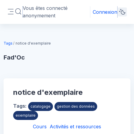
Passer au contenu principal
Vous êtes connecté
Connexion
Activer/désactiver la saisie de recherche
anonymement
Panneau latéral
Blocs
Tags
notice d'exemplaire
Fad'Oc
Blocs
notice d'exemplaire
Tags:
catalogage
gestion des données
exemplaire
Cours
Activités et ressources