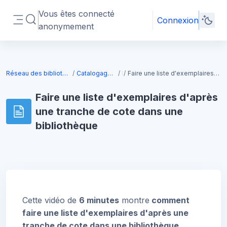
Passer au contenu principal
Vous êtes connecté
Connexion
Activer/désactiver la saisie de recherche
anonymement
Panneau latéral
Blocs
Réseau des bibliothèques de l'Université de Toulouse
Catalogage et gestion des données
Lt3
Faire une liste d'exemplaires d'après une tranche de cote dans une bibliothèque
Faire une liste d'exemplaires d'après
une tranche de cote dans une
bibliothèque
Blocs
Conditions d’achèvement
Cette vidéo de
6 minutes
montre
comment
faire une liste d'exemplaires d'après une
tranche de cote dans une bibliothèque
.