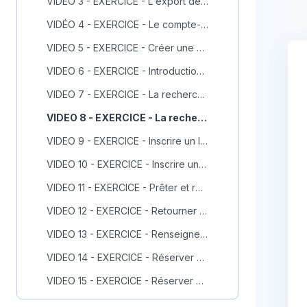
VIDÉO 3 - EXERCICE - L'export des résultats de recherche depuis Archipel : QCM de 3 questions
VIDÉO 4 - EXERCICE - Le compte-lecteur dans Archipel : QCM de 3 questions
VIDEO 5 - EXERCICE - Créer une demande de réservation dans Archipel : QCM de 3 questions
VIDEO 6 - EXERCICE - Introduction à la structure des données dans Alma : QCM de 4 questions
VIDEO 7 - EXERCICE - La recherche simple dans Alma : QCM de 5 questions
VIDEO 8 - EXERCICE - La recherche avancée dans Alma : QCM de 3 questions
VIDEO 9 - EXERCICE - Inscrire un lecteur autorisé dans Alma : QCM de 3 questions
VIDEO 10 - EXERCICE - Inscrire un lecteur institutionnel dans Alma : QCM de 3 questions
VIDEO 11 - EXERCICE - Prêter et renouveler des documents dans Alma : QCM de 3 questions
VIDEO 12 - EXERCICE - Retourner des documents dans Alma : QCM de 3 questions
VIDEO 13 - EXERCICE - Renseigner le lecteur sur sa situation dans Alma : QCM de 3 questions
VIDEO 14 - EXERCICE - Réserver une monographie dans Alma : répondre aux 2 questions
VIDEO 15 - EXERCICE - Réserver un périodique dans Alma : QCM de 2 questions