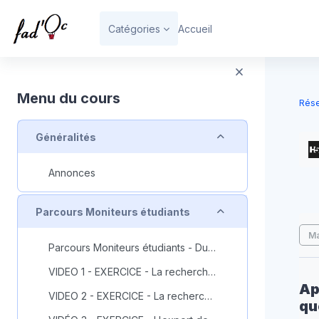
Passer au contenu principal
Catégories
Accueil
Bloc
Menu du cours
Rése
Replier
Généralités
Annonces
B
Replier
Parcours Moniteurs étudiants
Con
Ma
Parcours Moniteurs étudiants - Durée 3 heures - ACCES AUX VIDEOS
VIDEO 1 - EXERCICE - La recherche dans Archipel : QCM de 3 questions
Ap
VIDEO 2 - EXERCICE - La recherche avancée et les facettes de tri dans Archipel : QCM de 3 questions
qu