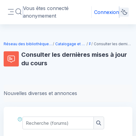
Passer au contenu principal
Vous êtes connecté
Connexion
Activer/désactiver la saisie de recherche
anonymement
Panneau latéral
Blocs
Réseau des bibliothèques de l'Université de Toulouse
Catalogage et gestion des données
P1B
Consulter les dernières mises à jour du cours
Consulter les dernières mises à jour
du cours
Blocs
Conditions d’achèvement
Nouvelles diverses et annonces
Recherche (forums)
Recherche (foru