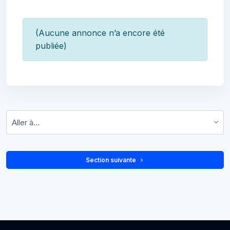
(Aucune annonce n’a encore été
publiée)
Aller à…
 Section suivante 
Blocs
Blocs