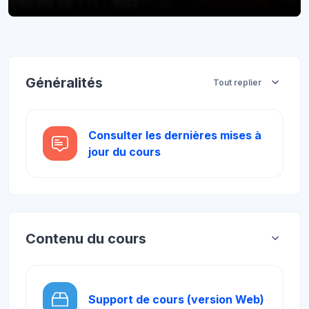
Blocs
Aperçu des sections
Généralités
Tout replier
Consulter les dernières mises à
Forum
jour du cours
Contenu du cours
SCORM 
Support de cours (version Web)