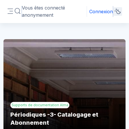
Passer au contenu principal
Vous êtes connecté
Connexion
Activer/désactiver la saisie de recherche
anonymement
Panneau latéral
Blocs
Supports de documentation Alma
Périodiques -3- Catalogage et
Abonnement