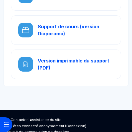
Support de cours (version
SCORM Lite
Diaporama)
Version imprimable du support
Fichier
(PDF)
Blocs
Blocs
Contacter l’assistance du site
Ouvrir l’index du cours
Vous êtes connecté anonymement (
Connexion
)
Résumé de conservation de données