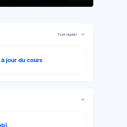
Tout replier
Forum
 à jour du cours
SCORM Lite
eb)