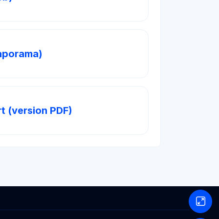
SCORM Lite
iaporama)
Fichier
t (version PDF)