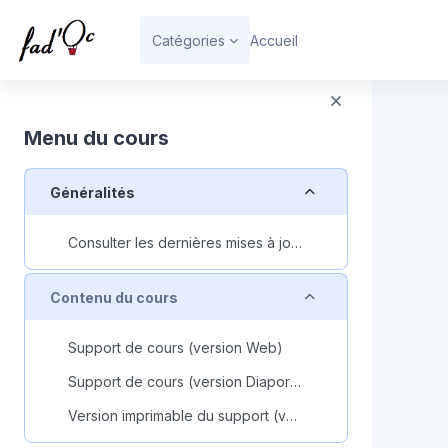
Passer au contenu principal
Catégories
Accueil
Bloc
Menu du cours
Replier
Généralités
Consulter les dernières mises à jour du cours
Replier
Contenu du cours
Support de cours (version Web)
Support de cours (version Diaporama)
Version imprimable du support (version PDF)