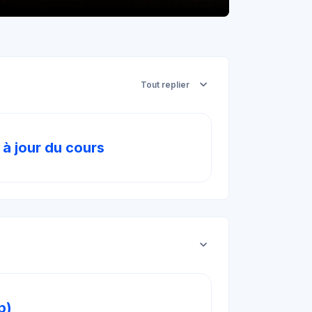
Tout replier
Forum
 à jour du cours
SCORM Lite
b)