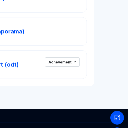
SCORM Lite
iaporama)
Achèvement
Fichier
t (odt)