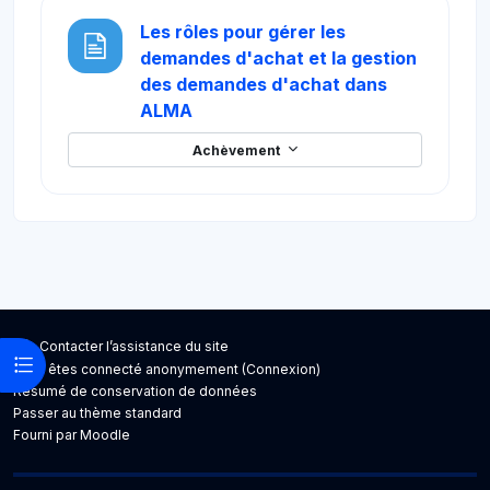
Les rôles pour gérer les
demandes d'achat et la gestion
des demandes d'achat dans
Page
ALMA
Achèvement
Blocs
Blocs
Contacter l’assistance du site
Ouvrir l’index du cours
Vous êtes connecté anonymement (
Connexion
)
Résumé de conservation de données
Passer au thème standard
Fourni par
Moodle