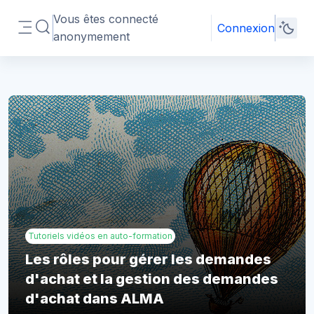
Passer au contenu principal
Vous êtes connecté
Connexion
Activer/désactiver la saisie de recherche
anonymement
Panneau latéral
Blocs
Tutoriels vidéos en auto-formation
Les rôles pour gérer les demandes
d'achat et la gestion des demandes
d'achat dans ALMA