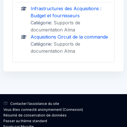
Infrastructures des Acquisitions :
Budget et fournisseurs
Catégorie:
Supports de
documentation Alma
Acquisitions Circuit de la commande
Catégorie:
Supports de
documentation Alma
Blocs
Blocs
Contacter l’assistance du site
Vous êtes connecté anonymement (
Connexion
)
Résumé de conservation de données
Passer au thème standard
Fourni par
Moodle