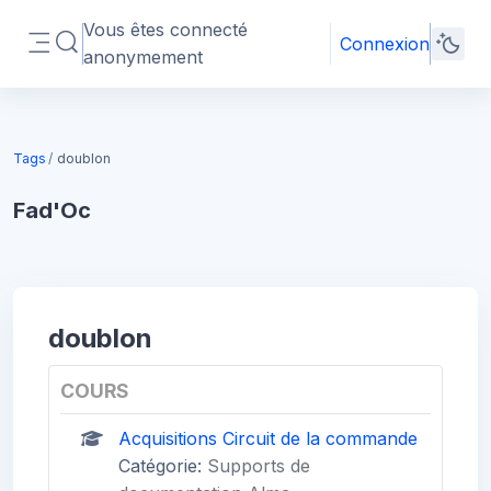
Passer au contenu principal
Vous êtes connecté
Connexion
Activer/désactiver la saisie de recherche
anonymement
Panneau latéral
Blocs
Tags
doublon
Fad'Oc
Blocs
doublon
COURS
Acquisitions Circuit de la commande
Catégorie:
Supports de