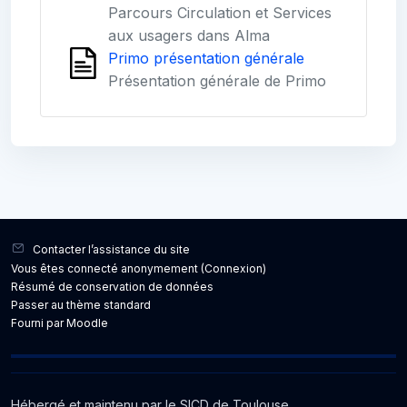
Parcours Circulation et Services
aux usagers dans Alma
Primo présentation générale
Présentation générale de Primo
Blocs
Blocs
Contacter l’assistance du site
Vous êtes connecté anonymement (
Connexion
)
Résumé de conservation de données
Passer au thème standard
Fourni par
Moodle
Hébergé et maintenu par le SICD de Toulouse