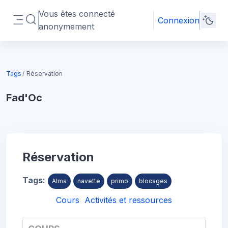
Passer au contenu principal
Vous êtes connecté
Connexion
Activer/désactiver la saisie de recherche
anonymement
Panneau latéral
Blocs
Tags
Réservation
Fad'Oc
Blocs
Réservation
Tags:
Alma
navette
primo
blocages
Cours
Activités et ressources